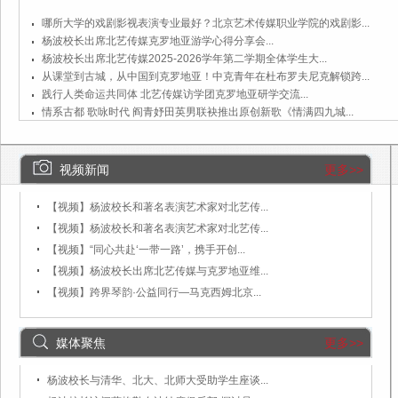
哪所大学的戏剧影视表演专业最好？北京艺术传媒职业学院的戏剧影...
杨波校长出席北艺传媒克罗地亚游学心得分享会...
杨波校长出席北艺传媒2025-2026学年第二学期全体学生大...
从课堂到古城，从中国到克罗地亚！中克青年在杜布罗夫尼克解锁跨...
践行人类命运共同体 北艺传媒访学团克罗地亚研学交流...
情系古都 歌咏时代 阎青妤田英男联袂推出原创新歌《情满四九城...
视频新闻
更多>>
【视频】杨波校长和著名表演艺术家对北艺传...
【视频】杨波校长和著名表演艺术家对北艺传...
2026-01-26
【视频】“同心共赴‘一带一路’，携手开创...
2025-11-21
【视频】杨波校长出席北艺传媒与克罗地亚维...
2025-11-07
【视频】跨界琴韵·公益同行—马克西姆北京...
2025-11-07
2025-06-25
媒体聚焦
更多>>
杨波校长与清华、北大、北师大受助学生座谈...