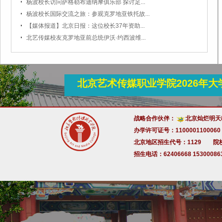
杨波校长访问萨格勒布迪纳摩俱乐部 探讨足...
2025-11-04
杨波校长国际交流之旅：参观克罗地亚铁托故...
2025-10-15
【媒体报道】北京日报：这位校长37年资助...
2025-10-09
北艺传媒校友克罗地亚前总统伊沃·约西波维...
2025-05-06
2025-01-06
北京艺术传媒职业学院2026年
战略合作伙伴：
北京灿烂明天
办学许可证号：1100001100060
北京地区招生代号：1129 院
招生电话：62406668 15300086